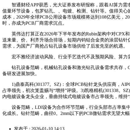
智通财经APP获悉，光大证券发布研报称，跟着AI算力需求
值量环节设备，包罗钻孔、、电镀、检测、钻针等。值得关心的是，英
成本，2029年全球PCB公用设备市场规模将达到108亿美元，2024
时，亦成为PCB厂商需求沉点。
英伟达打算正在2026年下半年发布的Rubin架构中对CPX和M
送来量、价、利齐升场合排场，短期内钨钴合金类的涂层钻针仍
需求，为国产厂商抢占钻孔设备市场供给了后发先至的机遇。
宏不雅经济波动风险、行业手艺迭代不及预期风险、算力需
钻孔设备范畴，机械钻孔设备和激光钻孔设备需求共存，CO
备研发进展加快。
1)鼎泰高科(301377。SZ)：全球PCB钻针龙头供应商，A
占率领先，初次笼盖赐与“增持”评级。3)凯格精机(301338。
内电镀设备龙头企业，垂曲持续式电镀设备市占率领先，维持“增持
设备范畴，LDI设备为合作环节范畴，行业头部市占率集中
化成长。钻针范畴，曲径0。2mm以下的PCB微钻需求无望大
发布于 : 2026-01-10 14:13