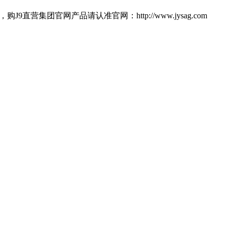
团官网产品请认准官网：http://www.jysag.com